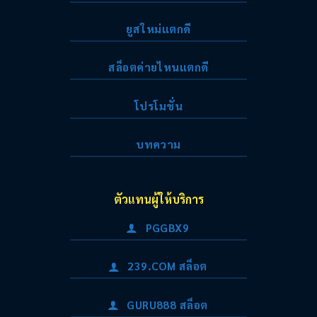
ยูสใหม่แตกดี
สล็อตค่ายไหนแตกดี
โปรโมชั่น
บทความ
ตัวแทนผู้ให้บริการ
PGGBX9
239.COM สล็อต
GURU888 สล็อต