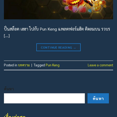
ปั่นสล็อต เฮฮา ไปกับ Pun Keng แพลตฟอร์มฮิต ติดลมบน รวบร
[…]
CONTINUE READING
→
Posted in
บทความ
|
Tagged
Pun Keng
Leave a comment
ค้นหา
ค้นหา
เรื่องล่าสุด