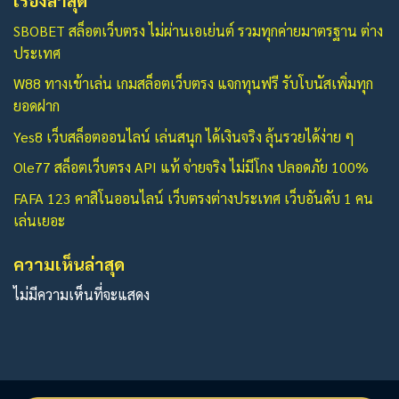
SBOBET สล็อตเว็บตรง ไม่ผ่านเอเย่นต์ รวมทุกค่ายมาตรฐาน ต่าง
ประเทศ
W88 ทางเข้าเล่น เกมสล็อตเว็บตรง แจกทุนฟรี รับโบนัสเพิ่มทุก
ยอดฝาก
Yes8 เว็บสล็อตออนไลน์ เล่นสนุก ได้เงินจริง ลุ้นรวยได้ง่าย ๆ
Ole77 สล็อตเว็บตรง API แท้ จ่ายจริง ไม่มีโกง ปลอดภัย 100%
FAFA 123 คาสิโนออนไลน์ เว็บตรงต่างประเทศ เว็บอันดับ 1 คน
เล่นเยอะ
ความเห็นล่าสุด
ไม่มีความเห็นที่จะแสดง