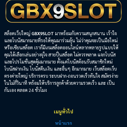
สล็อตเว็บใหญ่
GBX9SLOT
มาพร้อมกับความสนุกสนาน เร้าใจ
และโบนัสมากมายที่รอให้คุณมาร่วมลุ้น ไม่ว่าคุณจะเป็นมือใหม่
หรือเซียนสล็อต เราก็มีเกมสล็อตออนไลน์หลากหลายรูปแบบให้
คุณได้เลือกเล่นอย่างจุใจ สายปั่นสล็อต ไม่ควรพลาด แจกโบนัส
และโปรโมชั่นสุดคุ้มมากมาย ตั้งแต่โบนัสต้อนรับสมาชิกใหม่
โบนัสฝากเงิน โบนัสคืนเงิน และอื่นๆ อีกมากมาย เว็บสล็อตเว็บ
ตรงค่ายใหญ่ บริการครบ ระบบฝาก-ถอนรวดเร็วทันใจ สมัครง่าย
ในไม่กี่วินาที พร้อมให้บริการลูกค้าด้วยความรวดเร็ว และ เป็น
กันเอง ตลอด 24 ชั่วโมง
เมนูทั่วไป
หน้าแรก