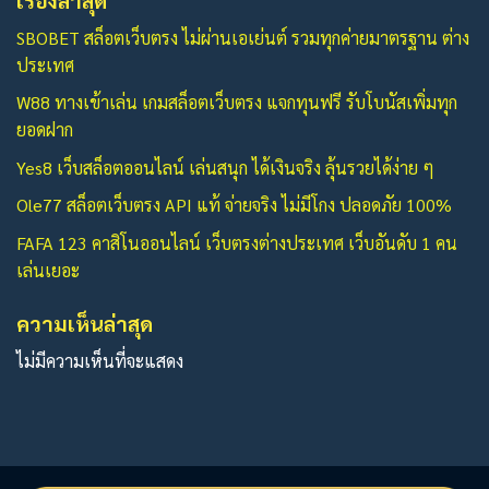
SBOBET สล็อตเว็บตรง ไม่ผ่านเอเย่นต์ รวมทุกค่ายมาตรฐาน ต่าง
ประเทศ
W88 ทางเข้าเล่น เกมสล็อตเว็บตรง แจกทุนฟรี รับโบนัสเพิ่มทุก
ยอดฝาก
Yes8 เว็บสล็อตออนไลน์ เล่นสนุก ได้เงินจริง ลุ้นรวยได้ง่าย ๆ
Ole77 สล็อตเว็บตรง API แท้ จ่ายจริง ไม่มีโกง ปลอดภัย 100%
FAFA 123 คาสิโนออนไลน์ เว็บตรงต่างประเทศ เว็บอันดับ 1 คน
เล่นเยอะ
ความเห็นล่าสุด
ไม่มีความเห็นที่จะแสดง