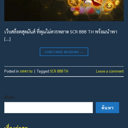
เว็บสล็อตสุดมันส์ ที่คุณไม่ควรพลาด SCR 888 TH พร้อมนำพา
[…]
CONTINUE READING
→
Posted in
บทความ
|
Tagged
SCR 888 TH
Leave a comment
ค้นหา
ค้นหา
เรื่องล่าสุด