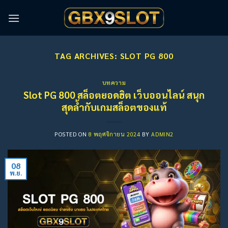
Skip
to
content
TAG ARCHIVES:
SLOT PG 800
บทความ
Slot PG 800 สล็อตยอดฮิต เว็บออนไลน์ สนุก
สุดล้ำกับเกมสล็อตของแท้
POSTED ON
8 พฤศจิกายน 2024
BY
ADMIN2
08
พ.ย.