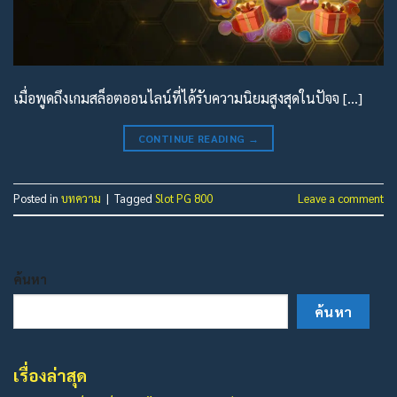
เมื่อพูดถึงเกมสล็อตออนไลน์ที่ได้รับความนิยมสูงสุดในปัจจ […]
CONTINUE READING
→
Posted in
บทความ
|
Tagged
Slot PG 800
Leave a comment
ค้นหา
ค้นหา
เรื่องล่าสุด