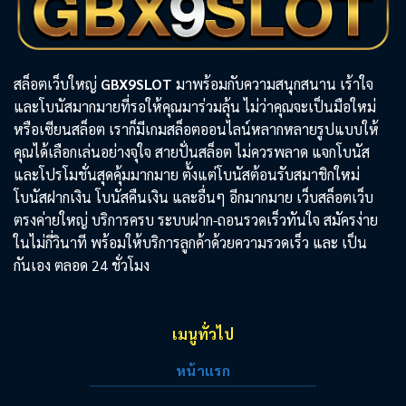
สล็อตเว็บใหญ่
GBX9SLOT
มาพร้อมกับความสนุกสนาน เร้าใจ
และโบนัสมากมายที่รอให้คุณมาร่วมลุ้น ไม่ว่าคุณจะเป็นมือใหม่
หรือเซียนสล็อต เราก็มีเกมสล็อตออนไลน์หลากหลายรูปแบบให้
คุณได้เลือกเล่นอย่างจุใจ สายปั่นสล็อต ไม่ควรพลาด แจกโบนัส
และโปรโมชั่นสุดคุ้มมากมาย ตั้งแต่โบนัสต้อนรับสมาชิกใหม่
โบนัสฝากเงิน โบนัสคืนเงิน และอื่นๆ อีกมากมาย เว็บสล็อตเว็บ
ตรงค่ายใหญ่ บริการครบ ระบบฝาก-ถอนรวดเร็วทันใจ สมัครง่าย
ในไม่กี่วินาที พร้อมให้บริการลูกค้าด้วยความรวดเร็ว และ เป็น
กันเอง ตลอด 24 ชั่วโมง
เมนูทั่วไป
หน้าแรก