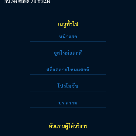
กันเอง ตลอด 24 ชั่วโมง
เมนูทั่วไป
หน้าแรก
ยูสใหม่แตกดี
สล็อตค่ายไหนแตกดี
โปรโมชั่น
บทความ
ตัวแทนผู้ให้บริการ