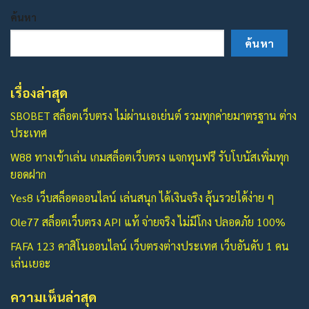
ค้นหา
ค้นหา
เรื่องล่าสุด
SBOBET สล็อตเว็บตรง ไม่ผ่านเอเย่นต์ รวมทุกค่ายมาตรฐาน ต่าง
ประเทศ
W88 ทางเข้าเล่น เกมสล็อตเว็บตรง แจกทุนฟรี รับโบนัสเพิ่มทุก
ยอดฝาก
Yes8 เว็บสล็อตออนไลน์ เล่นสนุก ได้เงินจริง ลุ้นรวยได้ง่าย ๆ
Ole77 สล็อตเว็บตรง API แท้ จ่ายจริง ไม่มีโกง ปลอดภัย 100%
FAFA 123 คาสิโนออนไลน์ เว็บตรงต่างประเทศ เว็บอันดับ 1 คน
เล่นเยอะ
ความเห็นล่าสุด