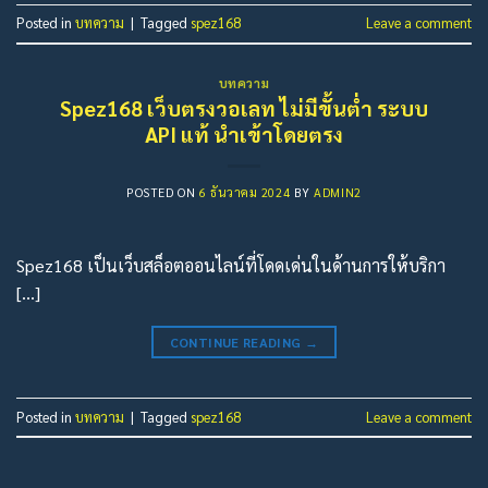
Posted in
บทความ
|
Tagged
spez168
Leave a comment
บทความ
Spez168 เว็บตรงวอเลท ไม่มีขั้นต่ำ ระบบ
API แท้ นำเข้าโดยตรง
POSTED ON
6 ธันวาคม 2024
BY
ADMIN2
Spez168 เป็นเว็บสล็อตออนไลน์ที่โดดเด่นในด้านการให้บริกา
[…]
CONTINUE READING
→
Posted in
บทความ
|
Tagged
spez168
Leave a comment