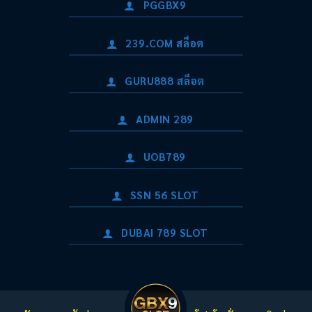
PGGBX9
239.COM สล็อต
GURU888 สล็อต
ADMIN 289
UOB789
SSN 56 SLOT
DUBAI 789 SLOT