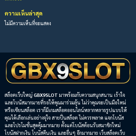
ความเห็นล่าสุด
ไม่มีความเห็นที่จะแสดง
สล็อตเว็บใหญ่
GBX9SLOT
มาพร้อมกับความสนุกสนาน เร้าใจ
และโบนัสมากมายที่รอให้คุณมาร่วมลุ้น ไม่ว่าคุณจะเป็นมือใหม่
หรือเซียนสล็อต เราก็มีเกมสล็อตออนไลน์หลากหลายรูปแบบให้
คุณได้เลือกเล่นอย่างจุใจ สายปั่นสล็อต ไม่ควรพลาด แจกโบนัส
และโปรโมชั่นสุดคุ้มมากมาย ตั้งแต่โบนัสต้อนรับสมาชิกใหม่
โบนัสฝากเงิน โบนัสคืนเงิน และอื่นๆ อีกมากมาย เว็บสล็อตเว็บ