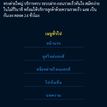
ตรงค่ายใหญ่ บริการครบ ระบบฝาก-ถอนรวดเร็วทันใจ สมัครง่าย
ในไม่กี่วินาที พร้อมให้บริการลูกค้าด้วยความรวดเร็ว และ เป็น
กันเอง ตลอด 24 ชั่วโมง
เมนูทั่วไป
หน้าแรก
ยูสใหม่แตกดี
สล็อตค่ายไหนแตกดี
โปรโมชั่น
บทความ