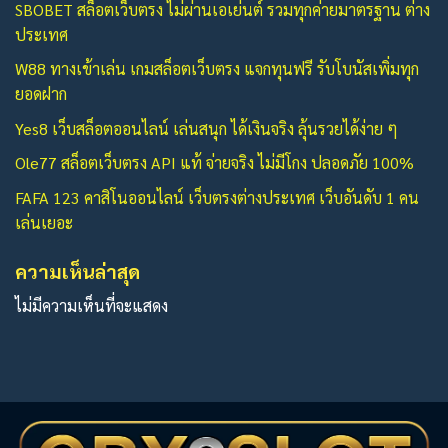
SBOBET สล็อตเว็บตรง ไม่ผ่านเอเย่นต์ รวมทุกค่ายมาตรฐาน ต่าง
ประเทศ
W88 ทางเข้าเล่น เกมสล็อตเว็บตรง แจกทุนฟรี รับโบนัสเพิ่มทุก
ยอดฝาก
Yes8 เว็บสล็อตออนไลน์ เล่นสนุก ได้เงินจริง ลุ้นรวยได้ง่าย ๆ
Ole77 สล็อตเว็บตรง API แท้ จ่ายจริง ไม่มีโกง ปลอดภัย 100%
FAFA 123 คาสิโนออนไลน์ เว็บตรงต่างประเทศ เว็บอันดับ 1 คน
เล่นเยอะ
ความเห็นล่าสุด
ไม่มีความเห็นที่จะแสดง