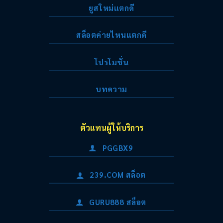
ยูสใหม่แตกดี
สล็อตค่ายไหนแตกดี
โปรโมชั่น
บทความ
ตัวแทนผู้ให้บริการ
PGGBX9
239.COM สล็อต
GURU888 สล็อต