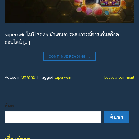
superxwin ในปี 2025 นำเสนอประสบการณ์การเล่นสล็อต
ออนไลน์ […]
CONTINUE READING
→
Posted in
บทความ
|
Tagged
superxwin
Leave a comment
ค้นหา
ค้นหา
เรื่องล่าสุด