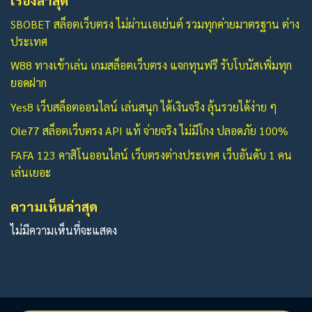
SBOBET สล็อตเว็บตรง ไม่ผ่านเอเย่นต์ รวมทุกค่ายมาตรฐาน ต่าง
ประเทศ
W88 ทางเข้าเล่น เกมสล็อตเว็บตรง แจกทุนฟรี รับโบนัสเพิ่มทุก
ยอดฝาก
Yes8 เว็บสล็อตออนไลน์ เล่นสนุก ได้เงินจริง ลุ้นรวยได้ง่าย ๆ
Ole77 สล็อตเว็บตรง API แท้ จ่ายจริง ไม่มีโกง ปลอดภัย 100%
FAFA 123 คาสิโนออนไลน์ เว็บตรงต่างประเทศ เว็บอันดับ 1 คน
เล่นเยอะ
ความเห็นล่าสุด
ไม่มีความเห็นที่จะแสดง