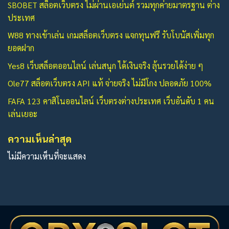
SBOBET สล็อตเว็บตรง ไม่ผ่านเอเย่นต์ รวมทุกค่ายมาตรฐาน ต่าง
ประเทศ
W88 ทางเข้าเล่น เกมสล็อตเว็บตรง แจกทุนฟรี รับโบนัสเพิ่มทุก
ยอดฝาก
Yes8 เว็บสล็อตออนไลน์ เล่นสนุก ได้เงินจริง ลุ้นรวยได้ง่าย ๆ
Ole77 สล็อตเว็บตรง API แท้ จ่ายจริง ไม่มีโกง ปลอดภัย 100%
FAFA 123 คาสิโนออนไลน์ เว็บตรงต่างประเทศ เว็บอันดับ 1 คน
เล่นเยอะ
ความเห็นล่าสุด
ไม่มีความเห็นที่จะแสดง