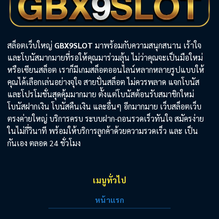
สล็อตเว็บใหญ่
GBX9SLOT
มาพร้อมกับความสนุกสนาน เร้าใจ
และโบนัสมากมายที่รอให้คุณมาร่วมลุ้น ไม่ว่าคุณจะเป็นมือใหม่
หรือเซียนสล็อต เราก็มีเกมสล็อตออนไลน์หลากหลายรูปแบบให้
คุณได้เลือกเล่นอย่างจุใจ สายปั่นสล็อต ไม่ควรพลาด แจกโบนัส
และโปรโมชั่นสุดคุ้มมากมาย ตั้งแต่โบนัสต้อนรับสมาชิกใหม่
โบนัสฝากเงิน โบนัสคืนเงิน และอื่นๆ อีกมากมาย เว็บสล็อตเว็บ
ตรงค่ายใหญ่ บริการครบ ระบบฝาก-ถอนรวดเร็วทันใจ สมัครง่าย
ในไม่กี่วินาที พร้อมให้บริการลูกค้าด้วยความรวดเร็ว และ เป็น
กันเอง ตลอด 24 ชั่วโมง
เมนูทั่วไป
หน้าแรก