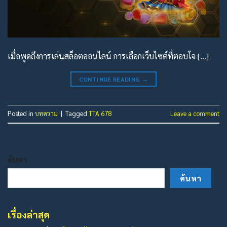
เมื่อพูดถึงการเล่นสล็อตออนไลน์ การเลือกเว็บไซต์ที่ตอบโจ […]
CONTINUE READING
→
Posted in
บทความ
|
Tagged
TTA 678
Leave a comment
ค้นหา
ค้นหา
เรื่องล่าสุด