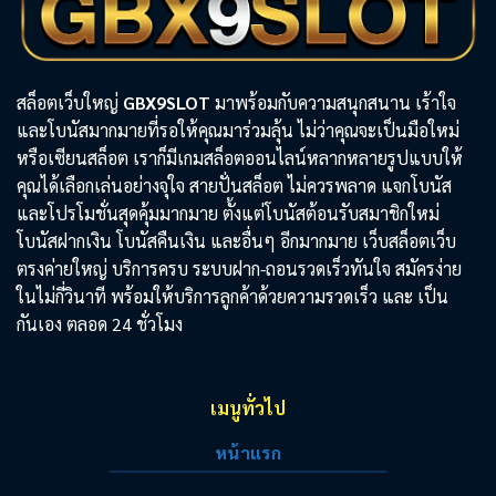
สล็อตเว็บใหญ่
GBX9SLOT
มาพร้อมกับความสนุกสนาน เร้าใจ
และโบนัสมากมายที่รอให้คุณมาร่วมลุ้น ไม่ว่าคุณจะเป็นมือใหม่
หรือเซียนสล็อต เราก็มีเกมสล็อตออนไลน์หลากหลายรูปแบบให้
คุณได้เลือกเล่นอย่างจุใจ สายปั่นสล็อต ไม่ควรพลาด แจกโบนัส
และโปรโมชั่นสุดคุ้มมากมาย ตั้งแต่โบนัสต้อนรับสมาชิกใหม่
โบนัสฝากเงิน โบนัสคืนเงิน และอื่นๆ อีกมากมาย เว็บสล็อตเว็บ
ตรงค่ายใหญ่ บริการครบ ระบบฝาก-ถอนรวดเร็วทันใจ สมัครง่าย
ในไม่กี่วินาที พร้อมให้บริการลูกค้าด้วยความรวดเร็ว และ เป็น
กันเอง ตลอด 24 ชั่วโมง
เมนูทั่วไป
หน้าแรก