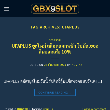
Skip
to
content
TAG ARCHIVES:
UFAPLUS
บทความ
UFAPLUS ยูสใหม่ สล็อตแจกหนัก โบนัสเยอะ
คืนยอดเสีย 10%
POSTED ON
28 ธันวาคม 2024
BY
ADMIN2
UFAPLUS สมัครยูสใหม่วันนี้ รับสิทธิ์ลุ้นแจ็คพอตแบบจัดเต […]
CONTINUE READING
→
Posted in
บทความ
|
Tagged
ufaplus
Leave a comment