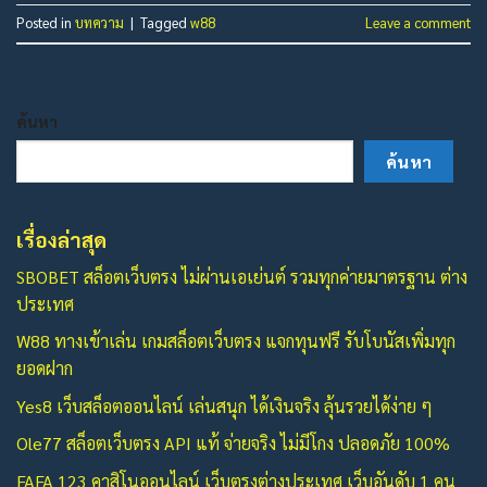
Posted in
บทความ
|
Tagged
w88
Leave a comment
ค้นหา
ค้นหา
เรื่องล่าสุด
SBOBET สล็อตเว็บตรง ไม่ผ่านเอเย่นต์ รวมทุกค่ายมาตรฐาน ต่าง
ประเทศ
W88 ทางเข้าเล่น เกมสล็อตเว็บตรง แจกทุนฟรี รับโบนัสเพิ่มทุก
ยอดฝาก
Yes8 เว็บสล็อตออนไลน์ เล่นสนุก ได้เงินจริง ลุ้นรวยได้ง่าย ๆ
Ole77 สล็อตเว็บตรง API แท้ จ่ายจริง ไม่มีโกง ปลอดภัย 100%
FAFA 123 คาสิโนออนไลน์ เว็บตรงต่างประเทศ เว็บอันดับ 1 คน