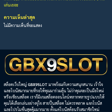
เล่นเยอะ
ความเห็นล่าสุด
ไม่มีความเห็นที่จะแสดง
สล็อตเว็บใหญ่
GBX9SLOT
มาพร้อมกับความสนุกสนาน เร้าใจ
และโบนัสมากมายที่รอให้คุณมาร่วมลุ้น ไม่ว่าคุณจะเป็นมือใหม่
หรือเซียนสล็อต เราก็มีเกมสล็อตออนไลน์หลากหลายรูปแบบให้
คุณได้เลือกเล่นอย่างจุใจ สายปั่นสล็อต ไม่ควรพลาด แจกโบนัส
และโปรโมชั่นสุดคุ้มมากมาย ตั้งแต่โบนัสต้อนรับสมาชิกใหม่