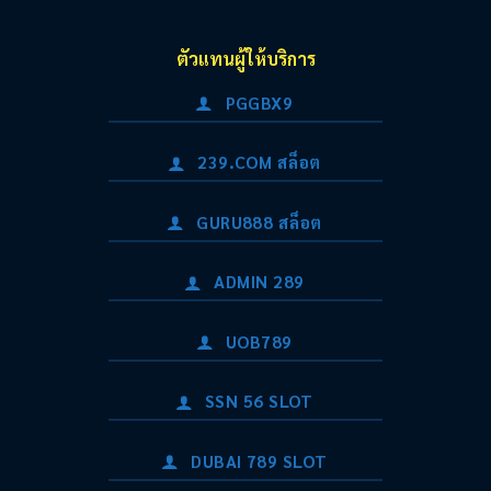
ตัวแทนผู้ให้บริการ
PGGBX9
239.COM สล็อต
GURU888 สล็อต
ADMIN 289
UOB789
SSN 56 SLOT
DUBAI 789 SLOT