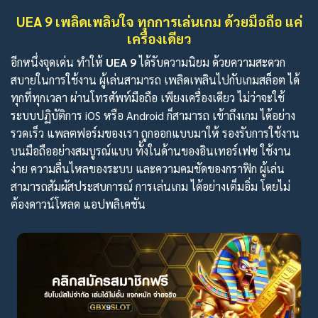
UEA 9 เพลิดเพลินใจ ทุกการเล่นเกม ด้วยมือถือ แค่
เครื่องเดียว
อีกหนึ่งจุดเด่น ทำให้
UEA 9
ได้รับความนิยม ด้วยความสะดวก
สบายในการใช้งาน ผู้เล่นสามารถ เพลิดเพลินไปกับเกมสล็อต ได้
ทุกที่ทุกเวลา ผ่านโทรศัพท์มือถือ เพียงเครื่องเดียว ไม่ว่าจะใช้
ระบบปฏิบัติการ iOS หรือ Android ก็สามารถ เข้าถึงเกม ได้อย่าง
รวดเร็ว แพลตฟอร์มของเรา ถูกออกแบบมาให้ รองรับการใช้งาน
บนมือถืออย่างสมบูรณ์แบบ ทั้งในด้านของอินเทอร์เฟซ ใช้งาน
ง่าย ความลื่นไหลของระบบ และความคมชัดของกราฟิก ผู้เล่น
สามารถสัมผัสประสบการณ์ การเล่นเกม ได้อย่างเต็มอิ่ม โดยไม่
ต้องดาวน์โหลด แอปพลิเคชัน