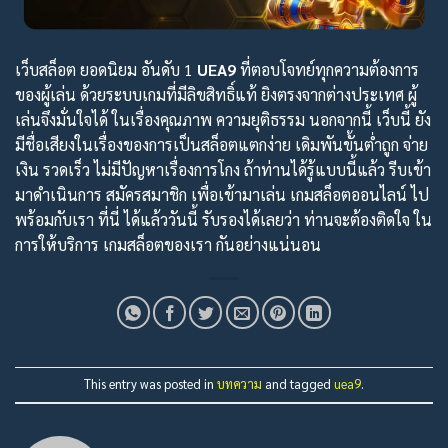
เว็บสล็อต ยอดนิยม อันดับ 1
UEA9
ที่ตอบโจทย์ทุกความต้องการ
ของผู้เล่น ด้วยระบบเกมที่มีลิขสิทธิ์แท้ ยิงตรงจากต่างประเทศ ผู้
เล่นจึงมั่นใจได้ ในเรื่องคุณภาพ ความยุติธรรม นอกจากนี้ เว็บนี้ ยัง
มีชื่อเสียงในเรื่องของการเป็นสล็อตแตกง่าย เดิมพันขั้นต่ำถูก จ่าย
เงิน รวดเร็ว ไม่มีปัญหาเรื่องการโกง ถ้าท่านได้รู้แบบนี้แล้ว รีบเข้า
มาดำเนินการ สมัครสมาชิก เพื่อเข้ามาเล่น เกมสล็อตออนไลน์ ไป
พร้อมกับเรา ที่นี่ ได้แล้ววันนี้ รับรองได้เลยว่า ท่านจะต้องติดใจ ใน
การให้บริการ เกมสล็อตของเรา กันอย่างแน่นอน
This entry was posted in
บทความ
and tagged
uea9
.