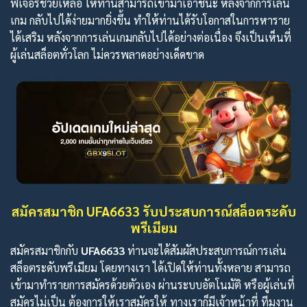
ฟีเจอร์ช่วยเหลือ ให้ท่านสามารถเข้ามาเอาชนะ หลังจากการเล่น
เกม กลับไปได้ง่ายมากยิ่งขึ้น ทำให้ท่านได้รับโอกาสในการหาราย
ได้เสริม หลังจากการเล่นเกมกลับไปได้อย่างต่อเนื่อง จึงเป็นเห็นที่
ผู้เล่นสล็อตทั่วโลก ไม่ควรพลาดอย่างเด็ดขาด
สมัครสมาชิก UFA6633 รับประสบการณ์สล็อตระดับ
พรีเมียม
สมัครสมาชิกกับ
UFA6633
ท่านจะได้สัมผัสประสบการณ์การเล่น
สล็อตระดับพรีเมียม โดยทางเรา ได้เปิดให้ท่านทั้งหลาย สามารถ
เข้ามาทำรายการสมัครด้วยตัวเอง ผ่านระบบอัตโนมัติ หรือผู้เล่นที่
สมัครไม่เป็น ต้องการให้เราสมัครให้ ทางเราก็มีเจ้าหน้าที่ ทีมงาน