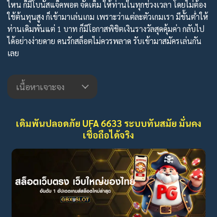
ไหน ก็มีโบนัสแจ็คพอต จัดเต็ม ให้ท่านในทุกช่วงเวลา โดยไม่ต้อง
ใช้ต้นทุนสูง ก็เข้ามาเล่นเกม เพราะว่าแต่ละตัวเกมเรา มีขั้นต่ำให้
ท่านเดิมพันแต่ 1 บาท ก็มีโอกาสพิชิตเงินรางวัลสุดคุ้มค่า กลับไป
ได้อย่างง่ายดาย คนรักสล็อตไม่ควรพลาด รับเข้ามาสมัครเล่นกัน
เลย
เนื้อหาเจาะจง
เดิมพันปลอดภัย UFA 6633 ระบบทันสมัย มั่นคง
เชื่อถือได้จริง