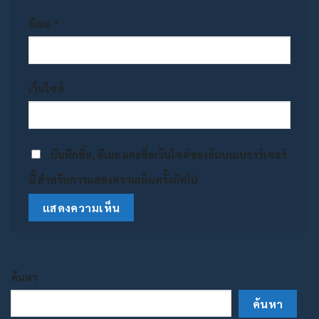
อีเมล
*
เว็บไซต์
บันทึกชื่อ, อีเมล และชื่อเว็บไซต์ของฉันบนเบราว์เซอร์
นี้ สำหรับการแสดงความเห็นครั้งถัดไป
ค้นหา
ค้นหา