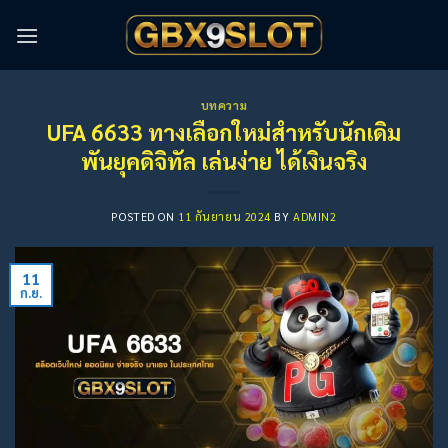
Skip
to
content
บทความ
UFA 6633 ทางเลือกใหม่สำหรับนักเดิม
พันยุคดิจิทัล เล่นง่าย ได้เงินจริง
POSTED ON
11 กันยายน 2024
BY
ADMIN2
11
ก.ย.