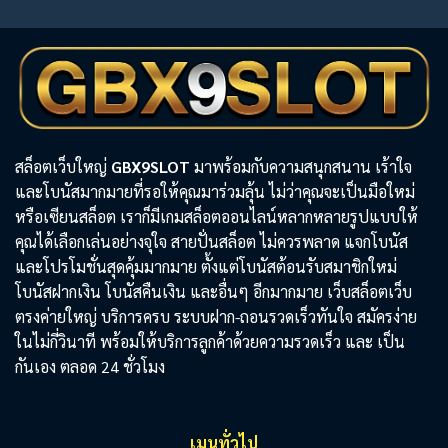
สล็อตเว็บใหญ่
GBX9SLOT
มาพร้อมกับความสนุกสนาน เร้าใจ
และโบนัสมากมายที่รอให้คุณมาร่วมลุ้น ไม่ว่าคุณจะเป็นมือใหม่
หรือเซียนสล็อต เราก็มีเกมสล็อตออนไลน์หลากหลายรูปแบบให้
คุณได้เลือกเล่นอย่างจุใจ สายปั่นสล็อต ไม่ควรพลาด แจกโบนัส
และโปรโมชั่นสุดคุ้มมากมาย ตั้งแต่โบนัสต้อนรับสมาชิกใหม่
โบนัสฝากเงิน โบนัสคืนเงิน และอื่นๆ อีกมากมาย เว็บสล็อตเว็บ
ตรงค่ายใหญ่ บริการครบ ระบบฝาก-ถอนรวดเร็วทันใจ สมัครง่าย
ในไม่กี่วินาที พร้อมให้บริการลูกค้าด้วยความรวดเร็ว และ เป็น
กันเอง ตลอด 24 ชั่วโมง
เมนูทั่วไป