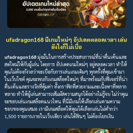
ufadragon168 มีเกมใหม่ๆ อัปเดตตลอดเวลา เล่น
ยังไงก็ไม่เบื่อ
ufadragon168
มุ่งมั่นในการสร้างประสบการณ์ที่น่าตื่นเต้นและ
สดใหม่ให้กับผู้เล่น โดยการ อัปเดตเกมใหม่ๆ อยู่ตลอดเวลา ทำให้
คุณไม่ต้องกังวลว่าจะเบื่อกับการเล่นเกมเดิมๆ ทุกครั้งที่คุณเข้ามา
ในเว็บไซต์ คุณจะพบกับเกมสล็อตใหม่ๆ ที่มาพร้อมกับฟีเจอร์ที่น่า
ตื่นเต้นและรางวัลที่คุ้มค่า ทั้งกราฟิกที่สวยงามและเนื้อหาที่หลาก
หลาย ทำให้ผู้เล่นสามารถสัมผัสความสนุกได้อย่างไม่รู้จบ ไม่ว่าคุณ
จะชอบเล่นเกมสล็อตแนวไหน ที่นี่มีเกมให้เลือกเล่นตามความ
ชอบของคุณเสมอ เรามีเกมสล็อตให้คุณได้เลือกเล่นไม่ต่ำกว่า
1,500 รายการภายในเว็บเดียว เล่นได้ฟินๆ ไม่ต้องโยกเงิน