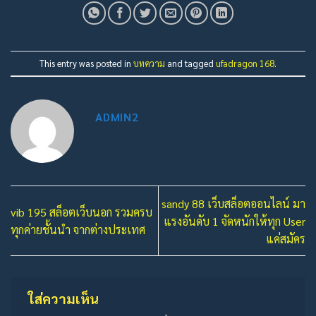
This entry was posted in
บทความ
and tagged
ufadragon 168
.
ADMIN2
sandy 88 เว็บสล็อตออนไลน์ มา
vib 195 สล็อตเว็บนอก รวมครบ
แรงอันดับ 1 จัดหนักให้ทุก User
ทุกค่ายชั้นนำ จากต่างประเทศ
แค่สมัคร
ใส่ความเห็น