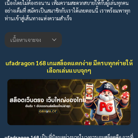
เนื่องโดยไม่ต้องรอนาน เพิ่มความสะดวกสบายให้กับผู้เล่นทุกคน
อย่างเต็มที่ สมัครเป็นสมาชิกกับเราได้เลยตอนนี้ เราพร้อมพาทุก
ท่านเข้าสู่เส้นทางแห่งความสำเร็จ
เนื้อหาเจาะจง
ufadragon 168 เกมสล็อตแตกง่าย มีครบทุกค่ายให้
เลือกเล่นแบบจุกๆ
ufadragon 168
เป็นที่นิยมอย่างมากในวงการเกมสล็อตคือ การที่