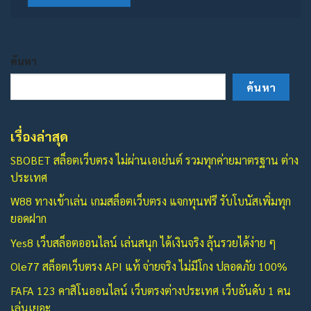
ค้นหา
ค้นหา
เรื่องล่าสุด
SBOBET สล็อตเว็บตรง ไม่ผ่านเอเย่นต์ รวมทุกค่ายมาตรฐาน ต่าง
ประเทศ
W88 ทางเข้าเล่น เกมสล็อตเว็บตรง แจกทุนฟรี รับโบนัสเพิ่มทุก
ยอดฝาก
Yes8 เว็บสล็อตออนไลน์ เล่นสนุก ได้เงินจริง ลุ้นรวยได้ง่าย ๆ
Ole77 สล็อตเว็บตรง API แท้ จ่ายจริง ไม่มีโกง ปลอดภัย 100%
FAFA 123 คาสิโนออนไลน์ เว็บตรงต่างประเทศ เว็บอันดับ 1 คน
เล่นเยอะ