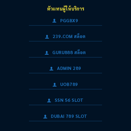
ตัวแทนผู้ให้บริการ
PGGBX9
239.COM สล็อต
GURU888 สล็อต
ADMIN 289
UOB789
SSN 56 SLOT
DUBAI 789 SLOT