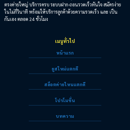
ตรงค่ายใหญ่ บริการครบ ระบบฝาก-ถอนรวดเร็วทันใจ สมัครง่าย
ในไม่กี่วินาที พร้อมให้บริการลูกค้าด้วยความรวดเร็ว และ เป็น
กันเอง ตลอด 24 ชั่วโมง
เมนูทั่วไป
หน้าแรก
ยูสใหม่แตกดี
สล็อตค่ายไหนแตกดี
โปรโมชั่น
บทความ