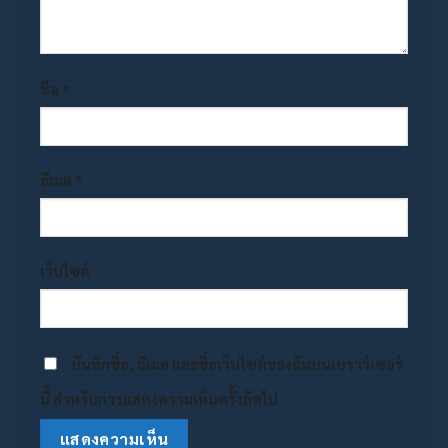
ชื่อ
*
อีเมล
*
เว็บไซต์
บันทึกชื่อ, อีเมล และชื่อเว็บไซต์ของฉันบนเบราว์เซอร์
นี้ สำหรับการแสดงความเห็นครั้งถัดไป