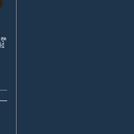
ง
 สุด
นี่