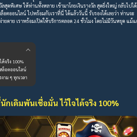
ลสุดพิเศษ ให้ท่านทั้งหลาย เข้ามาโกยเงินรางวัล สุดยิ่งใหญ่ กลับไปได้
อตออนไลน์ ไปพร้อมกับเราที่นี่ ได้แล้ววันนี้ รับรองได้เลยว่า ท่านจะ
ง่ายดาย เราพร้อมเปิดให้บริการตลอด 24 ชั่วโมง โดยไม่มีวันหยุด แม้แ
จได้จริง 100%
นสล็อตออนไลน์
รงาม ๆ ทุกเวลา
ักเดิมพันเชื่อมั่น ไว้ใจได้จริง 100%