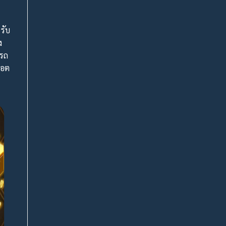
รับ
ง
ารถ
็อต