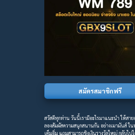
สมัครสมาชิกฟรี
สวัสดีทุกท่าน วันนี้เรามีอะไรมาแนะนำ ให้สาย
ลองสัมผัสความสนุกสนานกัน อย่างเมามันส์ ในทุ
เต็มอิ่ม แถมสามารถชิงเงินรางวัลใหญ่ กลับไปได