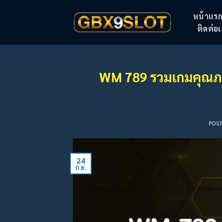
Skip
หน้าแร
to
ติดต่อ
content
WM 789 รวมเกมคุณภาพ
POS
24
ก.ย.