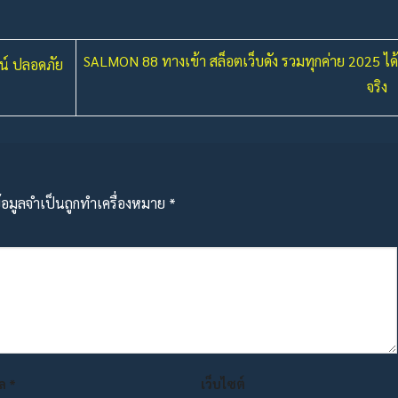
SALMON 88 ทางเข้า สล็อตเว็บดัง รวมทุกค่าย 2025 ได้
น์ ปลอดภัย
จริง
ข้อมูลจำเป็นถูกทำเครื่องหมาย
*
มล
*
เว็บไซต์