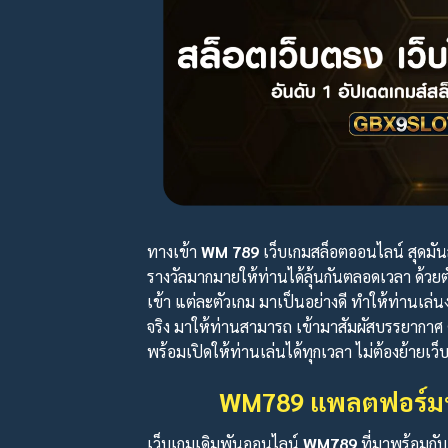
ทางเข้า
WM 789
เว็บเกมสล็อตออนไลน์ สุดมัน
รางวัลมากมายให้ท่านได้ลุ้นกันตลอดเวลา ด้วยต
เข้า แต่ละตัวเกม มาเป็นอย่างดี ทำให้ท่านเล่นง่
จริง มาให้ท่านสามารถ เข้ามาสัมผัสบรรยากาศ คว
พร้อมเปิดให้ท่านเล่นได้ทุกเวลา ไม่ต้องย้ายเว็
WM789 แพลตฟอร์มที่
เว็บเกมเดิมพันออนไลน์
WM789
ที่มาพร้อมกั