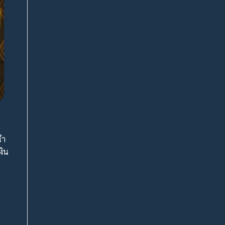
นำ
งิน