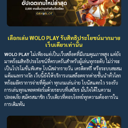
เลือกเล่น WOLO PLAY รับสิทธิประโยชน์มากมาย
เว็บเดียวเท่านั้น
WOLO PLAY
ไม่เพียงแต่เป็นเว็บสล็อตที่มีเกมคุณภาพสูง แต่ยัง
มาพร้อมสิทธิประโยชน์ที่ครบครันสำหรับผู้เล่นทุกระดับ ไม่ว่าจะ
เป็นโปรโมชั่นพิเศษ โบนัสฝากรายวัน เครดิตฟรี หรือระบบสะสม
แต้มแลกรางวัล เว็บนี้ยังให้บริการเกมสล็อตจากค่ายชั้นนำทั่วโลก
พร้อมอัตราการจ่ายที่คุ้มค่า ทุกเกมเล่นง่าย โบนัสแตกไว รองรับ
การเล่นทุกแพลตฟอร์มด้วยระบบที่เสถียร มั่นใจได้ในความ
ปลอดภัย สมัครสมาชิก เว็บเดียวที่ตอบโจทย์ทุกความต้องการใน
การเดิมพัน