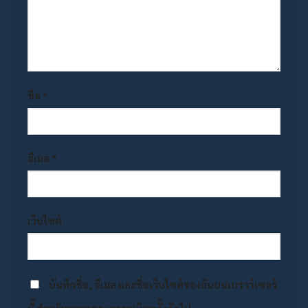
ชื่อ
*
อีเมล
*
เว็บไซต์
บันทึกชื่อ, อีเมล และชื่อเว็บไซต์ของฉันบนเบราว์เซอร์