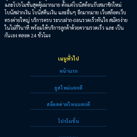
และโปรโมชั่นสุดคุ้มมากมาย ตั้งแต่โบนัสต้อนรับสมาชิกใหม่
โบนัสฝากเงิน โบนัสคืนเงิน และอื่นๆ อีกมากมาย เว็บสล็อตเว็บ
ตรงค่ายใหญ่ บริการครบ ระบบฝาก-ถอนรวดเร็วทันใจ สมัครง่าย
ในไม่กี่วินาที พร้อมให้บริการลูกค้าด้วยความรวดเร็ว และ เป็น
กันเอง ตลอด 24 ชั่วโมง
เมนูทั่วไป
หน้าแรก
ยูสใหม่แตกดี
สล็อตค่ายไหนแตกดี
โปรโมชั่น