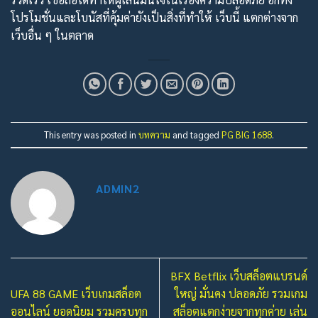
โปรโมชั่นและโบนัสที่คุ้มค่ายังเป็นสิ่งที่ทำให้ เว็บนี้ แตกต่างจาก
เว็บอื่น ๆ ในตลาด
This entry was posted in
บทความ
and tagged
PG BIG 1688
.
ADMIN2
BFX Betflix เว็บสล็อตแบรนด์
UFA 88 GAME เว็บเกมสล็อต
ใหญ่ มั่นคง ปลอดภัย รวมเกม
ออนไลน์ ยอดนิยม รวมครบทุก
สล็อตแตกง่ายจากทุกค่าย เล่น