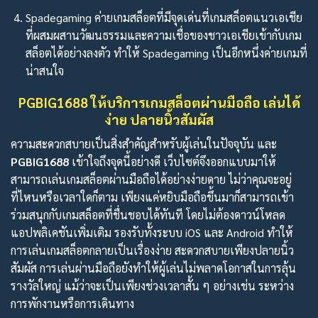
Spadegaming
ค่ายเกมสล็อตที่มีจุดเด่นที่เกมสล็อตแนวเอเชีย
ที่ผสมผสานวัฒนธรรมและความเชื่อของชาวเอเชียเข้ากับเกม
สล็อตได้อย่างลงตัว ทำให้ Spadegaming เป็นอีกหนึ่งค่ายเกมที่
น่าสนใจ
PGBIG1688 ให้บริการเกมสล็อตผ่านมือถือ เล่นได้
ง่าย ปลายนิ้วสัมผัส
ความสะดวกสบายเป็นสิ่งสำคัญสำหรับผู้เล่นในปัจจุบัน และ
PGBIG1688
เข้าใจถึงจุดนี้อย่างดี เว็บไซต์จึงออกแบบมาให้
สามารถเล่นเกมสล็อตผ่านมือถือได้อย่างง่ายดาย ไม่ว่าคุณจะอยู่
ที่ไหนหรือเวลาใดก็ตาม เพียงแค่หยิบมือถือขึ้นมาก็สามารถเข้า
ร่วมสนุกกับเกมสล็อตที่ชื่นชอบได้ทันที โดยไม่ต้องดาวน์โหลด
แอปพลิเคชันเพิ่มเติม รองรับทั้งระบบ iOS และ Android ทำให้
การเล่นเกมสล็อตกลายเป็นเรื่องง่าย สะดวกสบายเพียงปลายนิ้ว
สัมผัส การเล่นผ่านมือถือยังทำให้ผู้เล่นไม่พลาดโอกาสในการลุ้น
รางวัลใหญ่ แม้ว่าจะเป็นเพียงช่วงเวลาสั้น ๆ อย่างเช่น ระหว่าง
การพักงานหรือการเดินทาง