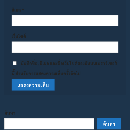
อีเมล
*
เว็บไซต์
บันทึกชื่อ, อีเมล และชื่อเว็บไซต์ของฉันบนเบราว์เซอร์
นี้ สำหรับการแสดงความเห็นครั้งถัดไป
ค้นหา
ค้นหา