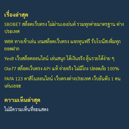
เรื่องล่าสุด
SBOBET สล็อตเว็บตรง ไม่ผ่านเอเย่นต์ รวมทุกค่ายมาตรฐาน ต่าง
ประเทศ
W88 ทางเข้าเล่น เกมสล็อตเว็บตรง แจกทุนฟรี รับโบนัสเพิ่มทุก
ยอดฝาก
Yes8 เว็บสล็อตออนไลน์ เล่นสนุก ได้เงินจริง ลุ้นรวยได้ง่าย ๆ
Ole77 สล็อตเว็บตรง API แท้ จ่ายจริง ไม่มีโกง ปลอดภัย 100%
FAFA 123 คาสิโนออนไลน์ เว็บตรงต่างประเทศ เว็บอันดับ 1 คน
เล่นเยอะ
ความเห็นล่าสุด
ไม่มีความเห็นที่จะแสดง