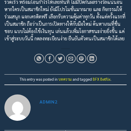
รวดเร็ว พร้อมโอนกำไรให้เลยทันที ไม่มีปิดกั้นผลรางวัลแน่นอน
หากใครเป็นสมาชิกใหม่ ยังมีโปรโมชั่นมากมาย และ กิจกรรมให้
ร่วมสนุก แจกเครดิตฟรี เลือกรับความคุ้มค่าทุกวัน ตั้งแต่ครั้งแรกที่
เป็นสมาชิก ถือว่าเป็นการเปิดทางให้กับมือใหม่ ค้นหาเกมที่ชื่น
ชอบ แบบไม่ต้องใช้เงินทุน เล่นแล้วเพิ่มโอกาสชนะง่ายยิ่งขึ้น แค่
เข้าสู่ระบบวันนี้ กดลงทะเบียนง่าย ยืนยันตัวตนเป็นสมาชิกได้เลย
This entry was posted in
บทความ
and tagged
BFX Betflix
.
ADMIN2