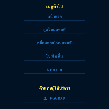
เมนูทั่วไป
หน้าแรก
ยูสใหม่แตกดี
สล็อตค่ายไหนแตกดี
โปรโมชั่น
บทความ
ตัวแทนผู้ให้บริการ
PGGBX9