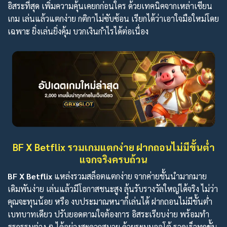
อิสระที่สุด เพิ่มความคุ้นเคยกก่อนใคร ด้วยเทคนิคจากเหล่าเซียน
เกม เล่นแล้วแตกง่าย กติกาไม่ซับซ้อน เรียกได้ว่าเอาใจมือใหม่โดย
เฉพาะ ยิ่งเล่นยิ่งคุ้ม บวกเงินกำไรได้ต่อเนื่อง
BF X Betflix รวมเกมแตกง่าย ฝากถอนไม่มีขั้นต่ำ
แจกจริงครบถ้วน
BF X Betflix
แหล่งรวมสล็อตแตกง่าย จากค่ายชั้นนำมากมาย
เดิมพันง่าย เล่นแล้วมีโอกาสชนะสูง ลุ้นรับรางวัลใหญ่ได้จริง ไม่ว่า
คุณจะทุนน้อย หรือ งบประมาณหนาก็เล่นได้ ฝากถอนไม่มีขั้นต่ำ
เบทบาทเดียว ปรับยอดตามใจต้องการ อิสระเรียบง่าย พร้อมทำ
ธุรกรรมต่าง ๆ ได้อย่างสะดวกสบาย ด้วยระบบออโต้ รวดเร็วทุกขั้น