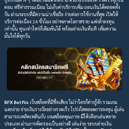
ตอน ฟรีค่าธรรมเนียม ไม่เก็บค่าบริการเพิ่ม ถอนเงินได้ตลอดทั้ง
วัน ผ่านระบบที่มีความน่าเชื่อถือ ง่ายต่อการใช้งานที่สุด เปิดให้
บริการต่อเนื่อง 24 ชั่วโมง อย่าพลาดโอกาสรวย แค่กล้าลงทุน
เท่านั้น ทุนเท่าไหร่ก็เดิมพันได้ พร้อมจ่ายเงินทันที เพิ่มความ
มั่นใจได้ทุกวัน
BFX Betflix
เว็บสล็อตที่มีชื่อเสียง ไม่ว่าใครก็ต่างรู้จัก รวมเกม
แตกง่าย จ่ายเงินรางวัลอย่างรวดเร็ว โปร่งใสตลอดการลงทุน ผู้เล่น
สามารถเพลิดเพลินกับ เกมสล็อตคุณภาพ มีให้เลือกเล่นหลาย
ประเภท ผ่านการคัดกรองเป็นอย่างดี เล่นง่าย ระบบจ่ายเงิน