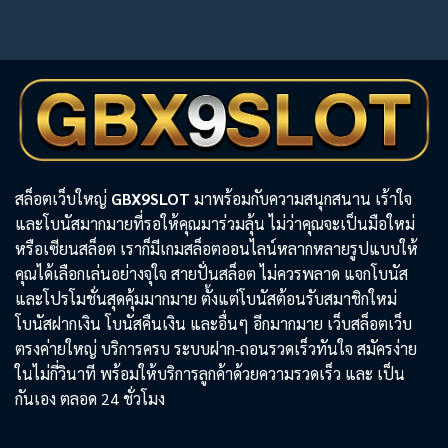
สล็อตเว็บใหญ่
GBX9SLOT
มาพร้อมกับความสนุกสนาน เร้าใจ
และโบนัสมากมายที่รอให้คุณมาร่วมลุ้น ไม่ว่าคุณจะเป็นมือใหม่
หรือเซียนสล็อต เราก็มีเกมสล็อตออนไลน์หลากหลายรูปแบบให้
คุณได้เลือกเล่นอย่างจุใจ สายปั่นสล็อต ไม่ควรพลาด แจกโบนัส
และโปรโมชั่นสุดคุ้มมากมาย ตั้งแต่โบนัสต้อนรับสมาชิกใหม่
โบนัสฝากเงิน โบนัสคืนเงิน และอื่นๆ อีกมากมาย เว็บสล็อตเว็บ
ตรงค่ายใหญ่ บริการครบ ระบบฝาก-ถอนรวดเร็วทันใจ สมัครง่าย
ในไม่กี่วินาที พร้อมให้บริการลูกค้าด้วยความรวดเร็ว และ เป็น
กันเอง ตลอด 24 ชั่วโมง