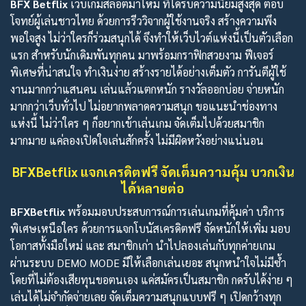
BFX Betflix
เว็บเกมสล็อตมาใหม่ ที่ได้รับความนิยมสูงสุด ตอบ
โจทย์ผู้เล่นชาวไทย ด้วยการรีววิจากผู้ใช้งานจริง สร้างความพึง
พอใจสูง ไม่ว่าใครก็ร่วมสนุกได้ จึงทำให้เว็บไวต์แห่งนี้เป็นตัวเลือก
แรก สำหรับนักเดิมพันทุกคน มาพร้อมกราฟิกสวยงาม ฟีเจอร์
พิเศษที่น่าสนใจ ทำเงินง่าย สร้างรายได้อย่างเต็มตัว การันตีผู้ใช้
งานมากกว่าแสนคน เล่นแล้วแตกหนัก รางวัลออกบ่อย จ่ายหนัก
มากกว่าเว็บทั่วไป ไม่อยากพลาดความสนุก ขอแนะนำช่องทาง
แห่งนี้ ไม่ว่าใคร ๆ ก็อยากเข้าเล่นเกม จัดเต็มไปด้วยสมาชิก
มากมาย แค่ลองเปิดใจเล่นสักครั้ง ไม่มีผิดหวังอย่างแน่นอน
BFXBetflix แจกเครดิตฟรี จัดเต็มความคุ้ม บวกเงิน
ได้หลายต่อ
BFXBetflix
พร้อมมอบประสบการณ์การเล่นเกมที่คุ้มค่า บริการ
พิเศษเหนือใคร ด้วยการแจกโบนัสเครดิตฟรี จัดหนักให้เพิ่ม มอบ
โอกาสทั้งมือใหม่ และ สมาชิกเก่า นำไปลองเล่นกับทุกค่ายเกม
ผ่านระบบ DEMO MODE มีให้เลือกเล่นเยอะ สนุกหนำใจไม่มีซ้ำ
โดยที่ไม่ต้องเสียทุนขอตนเอง แค่สมัครเป็นสมาชิก กดรับได้ง่าย ๆ
เล่นได้ไม่จำกัดจ่ายเลย จัดเต็มความสนุกแบบฟรี ๆ เปิดกว้างทุก