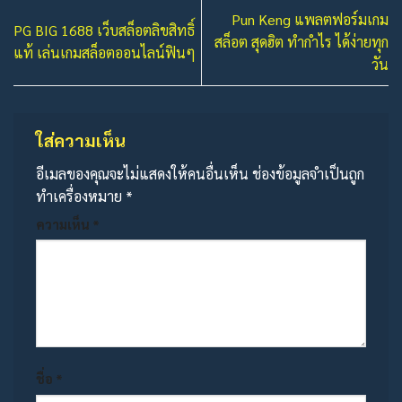
Pun Keng แพลตฟอร์มเกม
PG BIG 1688 เว็บสล็อตลิขสิทธิ์
สล็อต สุดฮิต ทำกำไร ได้ง่ายทุก
แท้ เล่นเกมสล็อตออนไลน์ฟินๆ
วัน
ใส่ความเห็น
อีเมลของคุณจะไม่แสดงให้คนอื่นเห็น
ช่องข้อมูลจำเป็นถูก
ทำเครื่องหมาย
*
ความเห็น
*
ชื่อ
*