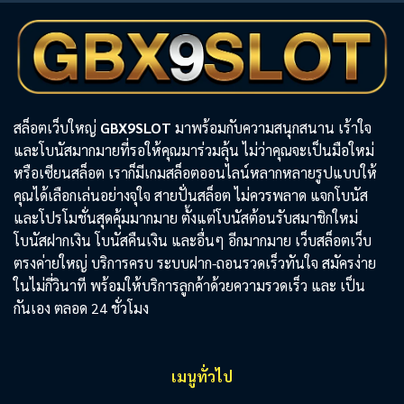
สล็อตเว็บใหญ่
GBX9SLOT
มาพร้อมกับความสนุกสนาน เร้าใจ
และโบนัสมากมายที่รอให้คุณมาร่วมลุ้น ไม่ว่าคุณจะเป็นมือใหม่
หรือเซียนสล็อต เราก็มีเกมสล็อตออนไลน์หลากหลายรูปแบบให้
คุณได้เลือกเล่นอย่างจุใจ สายปั่นสล็อต ไม่ควรพลาด แจกโบนัส
และโปรโมชั่นสุดคุ้มมากมาย ตั้งแต่โบนัสต้อนรับสมาชิกใหม่
โบนัสฝากเงิน โบนัสคืนเงิน และอื่นๆ อีกมากมาย เว็บสล็อตเว็บ
ตรงค่ายใหญ่ บริการครบ ระบบฝาก-ถอนรวดเร็วทันใจ สมัครง่าย
ในไม่กี่วินาที พร้อมให้บริการลูกค้าด้วยความรวดเร็ว และ เป็น
กันเอง ตลอด 24 ชั่วโมง
เมนูทั่วไป