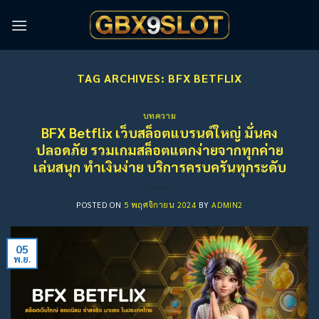
Skip
to
content
TAG ARCHIVES:
BFX BETFLIX
บทความ
BFX Betflix เว็บสล็อตแบรนด์ใหญ่ มั่นคง
ปลอดภัย รวมเกมสล็อตแตกง่ายจากทุกค่าย
เล่นสนุก ทำเงินง่าย บริการครบครันทุกระดับ
POSTED ON
5 พฤศจิกายน 2024
BY
ADMIN2
05
พ.ย.