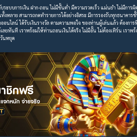
ับระบบการเงิน ฝาก-ถอน ไม่มีขั้นต่ำ มีความรวดเร็ว แม่นยำ ไม่มีการผิ
นทั้งหลาย สามารถกดทำรายการได้อย่างอิสระ มีการรองรับทุกธนาคารชั
ตออนไลน์ ได้รับเงินรางวัล ตามความพอใจ ของท่านผู้เล่นแล้ว ต้องการที
ทันที เราพร้อมให้ท่านถอนเงินได้จริง ไม่มีอั้น ไม่ต้องเทิร์น เราพร
ีวันหยุด