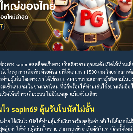
นช่องทาง
sapin 69
สล็อตเว็บตรง เว็บเดียวครบทุกเกมดัง เปิดให้ท่านเลื
นใจ ในทุกการเดิมพัน ด้วยตัวเกมที่ให้เล่นกว่า 1500 เกม โดยผ่านการคั
องท่านผู้เล่น โดยทางเรา ได้ใช้ระบบ API รวบรวมเอาจากผู้ผลิตเกมในแง
จะเข้าเล่นเกม ในช่วงเวลาไหน ที่นี่ก็พร้อมให้ท่านเล่นได้อย่างเต็มอิ่ม ไ
มเปิดให้บริการเต็มระบบ ไม่มีวันหยุด แม้แต่วันเดียว
ินไว sapin69 ลุ้นรับโบนัสไม่อั้น
เล่นง่าย ได้เงินไว เปิดให้ท่านลุ้นรับเงินรางวัล สุดคุ้มค่า กลับไปได้แบบไม่ม
สุดคุ้มค่า ให้ท่านผู้เล่นทั้งหลาย สามารถเข้ามาสัมผัสเงินรางวัลครั้งใหม่