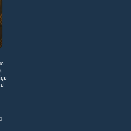
อก
ด
่มุม
ม่
ี