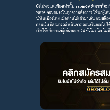
ยังไม่พอแต่เพียงเท่านั้น
sapin69
ยังมาพร้อมก
พลาด ตอบสนองในทุกความต้องการ ให้แก่ผู้เล่
นำในเมืองไทย เมื่อท่านได้เข้ามาเล่น เกมสล็อ
ถอนเงิน ก็สามารถดำเนินการ ถอนเงินออกไปได้เลย
เปิดให้บริการแก่ผู้เล่นตลอด 24 ชั่วโมง โดยไม่ม