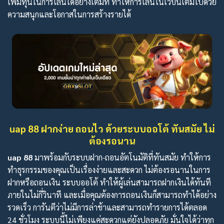
เพิ่มทุนในการเล่นได้อย่างเต็มที่ ทำให้การเล่นในเว็บนี้เต็มไปด้วย
ความสนุกและโอกาสในการสร้างรายได้
uap 88 ฝากง่าย ถอนไว ด้วยระบบออโต้ ทันสมัย ไม่
ต้องรอนาน
uap 88
มาพร้อมกับระบบฝาก-ถอนอัตโนมัติที่ทันสมัย ทำให้การ
ทำธุรกรรมของคุณเป็นเรื่องง่ายและสะดวก ไม่ต้องรอนานในการ
ฝากหรือถอนเงิน ระบบออโต้ ทำให้ผู้เล่นสามารถฝากเงินได้ทันที
ภายในไม่กี่วินาที และเมื่อคุณต้องการถอนเงินก็สามารถทำได้อย่าง
รวดเร็ว การันตีว่าไม่มีการล่าช้าและสามารถทำรายการได้ตลอด
24 ชั่วโมง ระบบนี้ไม่เพียงแค่สะดวกแต่ยังปลอดภัย มั่นใจได้ว่าทุก