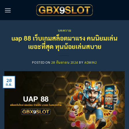
Skip
to
content
บทความ
uap 88 เว็บเกมสล็อตมาแรง คนนิยมเล่น
เยอะที่สุด ทุนน้อยเล่นสบาย
POSTED ON
28 กันยายน 2024
BY
ADMIN2
28
ก.ย.